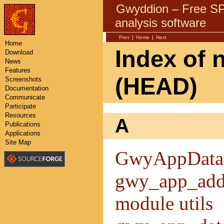
Gwyddion – Free 
analysis software
Prev
|
Home
|
Next
Home
Index of 
Download
News
Features
(HEAD)
Screenshots
Documentation
Communicate
Participate
Resources
A
Publications
Applications
Site Map
GwyAppData
gwy_app_add
module utils