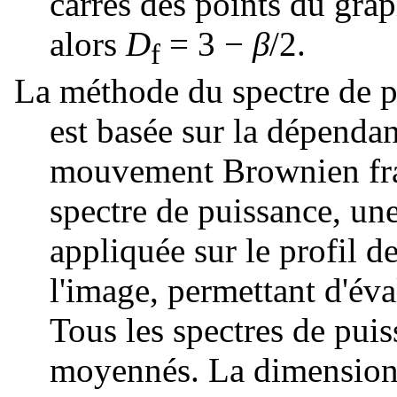
carrés des points du grap
alors
D
= 3 −
β
/2
.
f
La méthode du spectre de p
est basée sur la dépenda
mouvement Brownien fra
spectre de puissance, un
appliquée sur le profil d
l'image, permettant d'éva
Tous les spectres de puis
moyennés. La dimension f