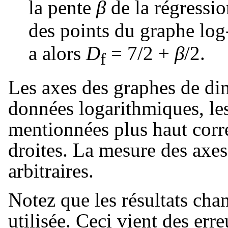
la pente
β
de la régressio
des points du graphe log
a alors
D
= 7/2 +
β
/2
.
f
Les axes des graphes de dim
données logarithmiques, le
mentionnées plus haut corr
droites. La mesure des axes
arbitraires.
Notez que les résultats cha
utilisée. Ceci vient des er