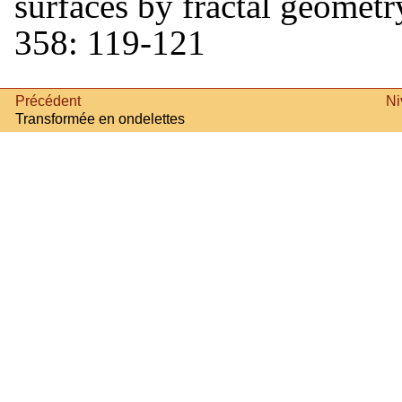
surfaces by fractal geomet
358: 119-121
Précédent
Ni
Transformée en ondelettes