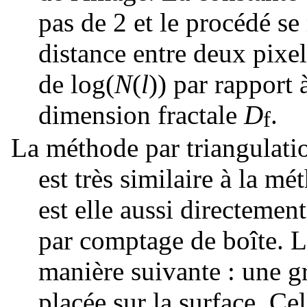
pas de 2 et le procédé se
distance entre deux pixe
de
log(
N
(
l
))
par rapport 
dimension fractale
D
.
f
La méthode par triangulati
est très similaire à la m
est elle aussi directemen
par comptage de boîte. 
manière suivante : une g
placée sur la surface. Ce