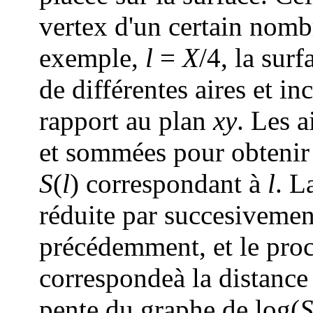
vertex d'un certain nomb
exemple,
l
=
X
/4
, la sur
de différentes aires et in
rapport au plan
xy
. Les a
et sommées pour obtenir
S
(
l
)
correspondant à
l
. L
réduite par succesivemen
précédemment, et le proc
correspondeà la distance
pente du graphe de
log(